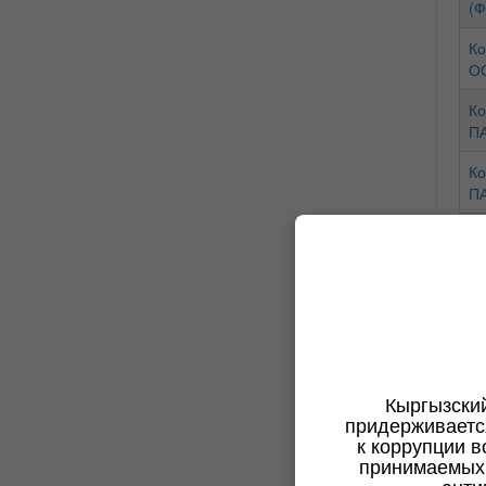
(Ф
Ко
ОО
Ко
ПА
Ко
ПА
Ко
P1
Ко
ОО
Ко
9О
Кыргызски
Ко
придерживаетс
ОО
к коррупции в
принимаемых 
Ко