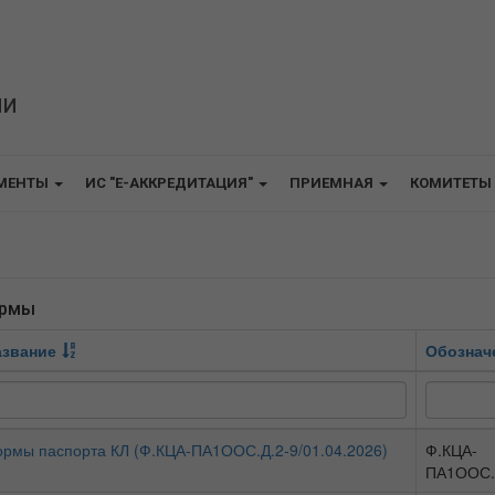
ИИ
МЕНТЫ
ИС "E-АККРЕДИТАЦИЯ"
ПРИЕМНАЯ
КОМИТЕТЫ
рмы
азвание
Обознач
рмы паспорта КЛ (Ф.КЦА-ПА1ООС.Д.2-9/01.04.2026)
Ф.КЦА-
ПА1ООС.