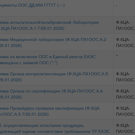
кументы ООС ДД.ММ.ГГГГГ (---)
-
явка испытательной/калибровочной Лаборатории
Ф.КЦА-
.КЦА-ПА1ООС.А.1-7/26.01.2026)
ПА1ООС.
явка Медицинской лаборатории (Ф.КЦА-ПА1ООС.А.2-
Ф.КЦА-
26.01.2026)
ПА1ООС.
явка на включение ООС в Единый реестр ЕАЭС
*
вмещена с заявкой ООС (*-*)
явка Органа контроля/инспекции (Ф.КЦА-ПА1ООС.А.5-
Ф.КЦА-
26.01.2026)
ПА1ООС.
явка Органа по сертификации (Ф.КЦА-ПА1ООС.А.4-
Ф.КЦА-
26.01.2026)
ПА1ООС.
явка Провайдера проверки квалификации (Ф.КЦА-
Ф.КЦА-
1ООС.А.3-7/26.01.2026)
ПА1ООС.
, осуществляющие испытания продукции,
Ф.КЦА-
длежащей оценке соответствия требованиям ТР ЕАЭС
ПА1ООС.