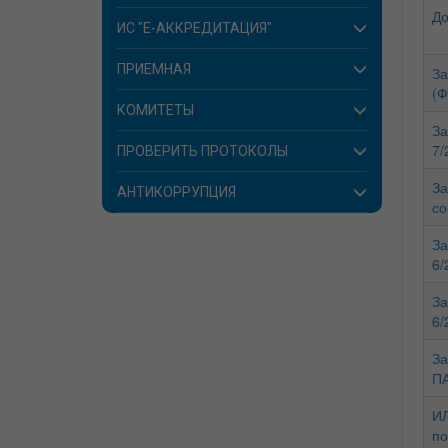
До
ИС "E-АККРЕДИТАЦИЯ"
ПРИЕМНАЯ
За
(Ф
КОМИТЕТЫ
За
7/
ПРОВЕРИТЬ ПРОТОКОЛЫ
За
АНТИКОРРУПЦИЯ
со
За
6/
За
6/
За
ПА
ИЛ
по