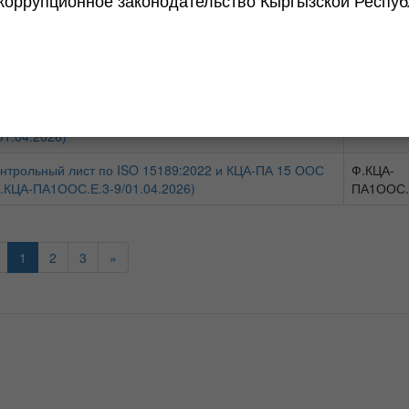
коррупционное законодательство Кыргызской Респуб
С (Ф.КЦА-ПА1ООС.Е.4-8/01.04.2026)
ПА1ООС.
нтрольный лист по интегрированной схеме ISO/IEC
Ф.КЦА-ПА
025+ ISO 15189 (Ф.КЦА-ПА 1 ООС.Е.11-3/01.04.2026)
ООС.Е.1
нтрольный лист по интегрированной схеме ISO/IEC
Ф.КЦА-
025+ ISO/IEC 17020 (Ф.КЦА-ПА1ООС.Е.10-
ПА1ООС.
01.04.2026)
нтрольный лист по ISO 15189:2022 и КЦА-ПА 15 ООС
Ф.КЦА-
.КЦА-ПА1ООС.Е.3-9/01.04.2026)
ПА1ООС.
1
2
3
»