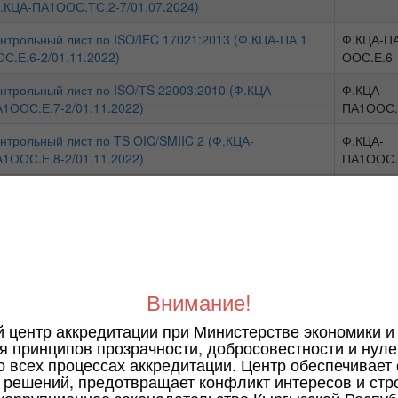
.КЦА-ПА1ООС.ТС.2-7/01.07.2024)
нтрольный лист по ISO/IEC 17021:2013 (Ф.КЦА-ПА 1
Ф.КЦА-ПА
С.Е.6-2/01.11.2022)
ООС.Е.6
нтрольный лист по ISO/ТS 22003:2010 (Ф.КЦА-
Ф.КЦА-
1ООС.Е.7-2/01.11.2022)
ПА1ООС.
нтрольный лист по TS OIC/SMIIC 2 (Ф.КЦА-
Ф.КЦА-
1ООС.Е.8-2/01.11.2022)
ПА1ООС.
нтрольный лист по ISO / IEC 17020 : 2012 и ILAC-
Ф.КЦА-
5:05/2020 (Ф.КЦА-ПА1ООС.Е.9-9/01.04.2026)
ПА1ООС.
нтрольный лист по ISO / IEC 17024:2014 (Ф.КЦА-ПА 1
Ф.КЦА-ПА
С.Е.5-5/01.11.2022)
ООС.Е.5
нтрольный лист по ISO / IEC 17025: 2017 и КЦА-ПА
Ф.КЦА-ПА
Внимание!
ОС (Ф.КЦА-ПА 1 ООС.Е.1-8/01.04.2026)
ООС.Е.1
й центр аккредитации при Министерстве экономики и
нтрольный лист по ISO / IEC 17043:2024 (Ф.КЦА-ПА 1
Ф.КЦА-ПА
я принципов прозрачности, добросовестности и нуле
С.Е.2-7/01.04.2026)
ООС.Е.2
о всех процессах аккредитации. Центр обеспечивает
решений, предотвращает конфликт интересов и стр
нтрольный лист по ISO / IEC 17065: 2013 и КЦА-ПА 19
Ф.КЦА-