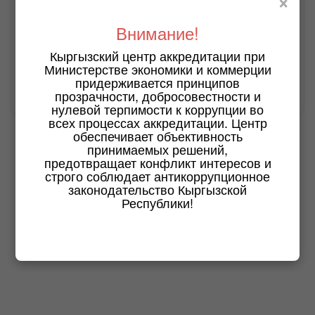
×
а также № 695 от 16 декабря 2022 года.
Объектами аккредитации КЦА являются ООС,
Внимание!
указанные в Информационном документе о КЦА и его
деятельности (
ссылка
)
Кыргызский центр аккредитации при
Министерстве экономики и коммерции
придерживается принципов
прозрачности, добросовестности и
Дата последнего изменения: 16 февр. 2025 г., 10:50:26
нулевой терпимости к коррупции во
всех процессах аккредитации. Центр
обеспечивает объективность
принимаемых решений,
предотвращает конфликт интересов и
строго соблюдает антикоррупционное
законодательство Кыргызской
Республики!