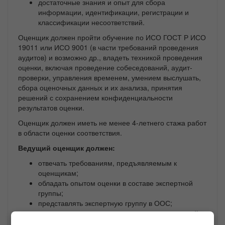
достаточные знания и опыт для сбора
информации, идентификации, регистрации и
классификации несоответствий.
Оценщик должен пройти обучение по ИСО ГОСТ Р ИСО
19011 или ИСО 9001 (в части требований проведения
аудитов) и возможно др., владеть техникой проведения
оценки, включая проведение собеседований, аудит-
проверки, управления временем, умением выслушать,
сбора оценочных данных и их анализа, принятия
решений с сохранением конфиденциальности
результатов оценки.
Оценщик должен иметь не менее 4-летнего стажа работ
в области оценки соответствия.
Ведущий оценщик должен:
отвечать требованиям, предъявляемым к
оценщикам;
обладать опытом оценки в составе экспертной
группы;
представлять экспертную группу в ООС;
уметь руководить процессом оценки экспертной
группой;