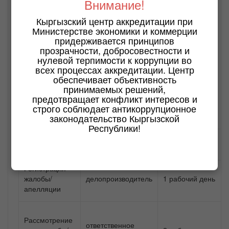
Внимание!
заседания Комиссии по апелляции, отчет о ходе работы
над апелляцией, официальное уведомление о
Кыргызский центр аккредитации при
завершении процесса рассмотрения апелляции, в
Министерстве экономики и коммерции
котором указывается, что решение является
придерживается принципов
окончательным и не подлежит пересмотру. В случае
прозрачности, добросовестности и
несогласия заявителя апелляции с решением, он
нулевой терпимости к коррупции во
вправе обжаловать его в судебном порядке, согласно
всех процессах аккредитации. Центр
действующему законодательству Кыргызской
обеспечивает объективность
Республики.
принимаемых решений,
предотвращает конфликт интересов и
Ниже представлен порядок процесса рассмотрения
строго соблюдает антикоррупционное
жалоб/апелляций (серым выделены этапы, которые
законодательство Кыргызской
могут отсутствовать):
Республики!
Этап
Кто выполняет
Срок
процесса
Регистрация
жалобы/
делопроизводитель
1 рабочий день
апелляции
Рассмотрение
ответственное