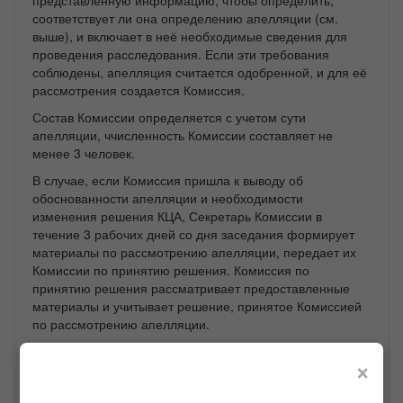
представленную информацию, чтобы определить,
соответствует ли она определению апелляции (см.
выше), и включает в неё необходимые сведения для
проведения расследования. Если эти требования
соблюдены, апелляция считается одобренной, и для её
рассмотрения создается Комиссия.
Состав Комиссии определяется с учетом сути
апелляции, ччисленность Комиссии составляет не
менее 3 человек.
В случае, если Комиссия пришла к выводу об
обоснованности апелляции и необходимости
изменения решения КЦА, Секретарь Комиссии в
течение 3 рабочих дней со дня заседания формирует
материалы по рассмотрению апелляции, передает их
Комиссии по принятию решения. Комиссия по
принятию решения рассматривает предоставленные
материалы и учитывает решение, принятое Комиссией
по рассмотрению апелляции.
В случае, если Комиссия приняла решение о
×
необоснованности апелляции, секретарем комиссии
направляется заявителю выписка из протокола