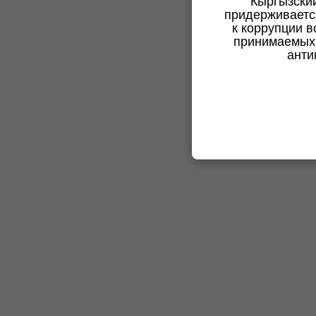
Кыргызски
придерживаетс
к коррупции в
принимаемых 
анти