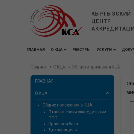
КЫРГЫЗСКИЙ
ЦЕНТР
АККРЕДИТАЦ
ГЛАВНАЯ
О КЦА
РЕЕСТРЫ
УСЛУГИ
ДОКУ
Главная
О КЦА
Области признания КЦА
ГЛАВНАЯ
Об
МН
О КЦА
Общие положения о КЦА
Этапы и сроки аккредитации
ООС
Правовая база
Декларация о