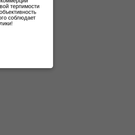
 коммерции
вой терпимости
 объективность
ого соблюдает
лики!