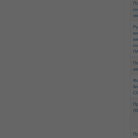
По
со
эк
Ру
ко
ак
со
ПА
По
ак
Фо
бл
СС
Пр
(К
По