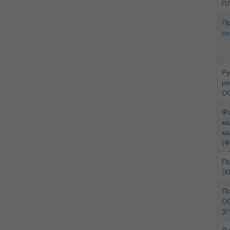
ПЛ
Пр
со
Ру
ре
ОО
Фо
ка
ка
(Ф
По
(К
По
ОО
3/