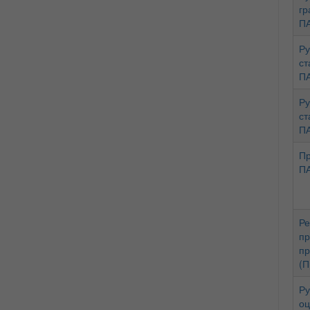
гр
ПА
Ру
ст
ПА
Ру
ст
ПА
Пр
ПА
Ре
пр
пр
(П
Ру
оц