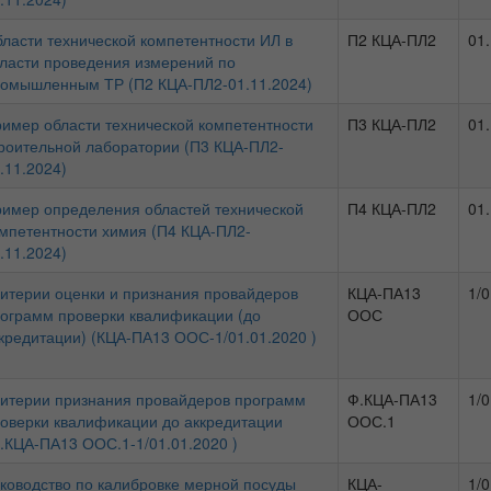
ласти технической компетентности ИЛ в
П2 КЦА-ПЛ2
01
ласти проведения измерений по
омышленным ТР (П2 КЦА-ПЛ2-01.11.2024)
имер области технической компетентности
П3 КЦА-ПЛ2
01
роительной лаборатории (П3 КЦА-ПЛ2-
.11.2024)
имер определения областей технической
П4 КЦА-ПЛ2
01
мпетентности химия (П4 КЦА-ПЛ2-
.11.2024)
итерии оценки и признания провайдеров
КЦА-ПА13
1/0
ограмм проверки квалификации (до
ООС
кредитации) (КЦА-ПА13 ООС-1/01.01.2020 )
итерии признания провайдеров программ
Ф.КЦА-ПА13
1/0
оверки квалификации до аккредитации
ООС.1
.КЦА-ПА13 ООС.1-1/01.01.2020 )
ководство по калибровке мерной посуды
КЦА-
1/0