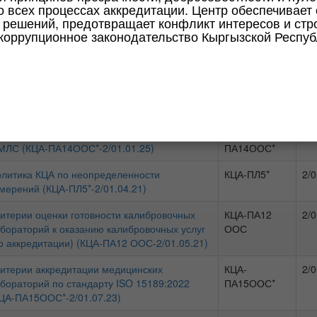
о всех процессах аккредитации. Центр обеспечивает
ЦА-ПА1ООС-14/01.04.26)
решений, предотвращает конфликт интересов и стр
коррупционное законодательство Кыргызской Респуб
енка (КЦА-ПА3ООС-15/12.01.26)
КЦА-ПА3ООС
15/
ководство по интерпретации результатов ПК
КЦА-
2/0
МЛС (КЦА-ПА14ООС*-2/01.01.25)
ПА14ООС*
литика КЦА по неопределенности
КЦА-ПЛ5*
2/0
мерений (КЦА-ПЛ5*-2/01.04.21)
итерии оценки готовности калибровочных
КЦА-ПА12
2/0
бораторий к оказанию калибровочных услуг
ООС
о аккредитации) (КЦА-ПА12 ООС-2/01.05.21)
итерии аккредитации медицинских
КЦА-
2/0
бораторий по стандарту ISO 15189:2022
ПА15ООС*
ЦА-ПА15ООС*-2/01.07.23)