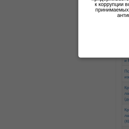
к коррупции в
(К
принимаемых 
анти
Оц
Ру
и 
По
из
Кр
ла
(д
Кр
ла
(К