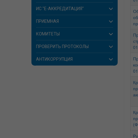
ИС "E-АККРЕДИТАЦИЯ"
Об
об
ПРИЕМНАЯ
пр
КОМИТЕТЫ
Пр
ст
ПРОВЕРИТЬ ПРОТОКОЛЫ
01
Пр
АНТИКОРРУПЦИЯ
ко
01
Кр
пр
ак
Кр
пр
(Ф
Ру