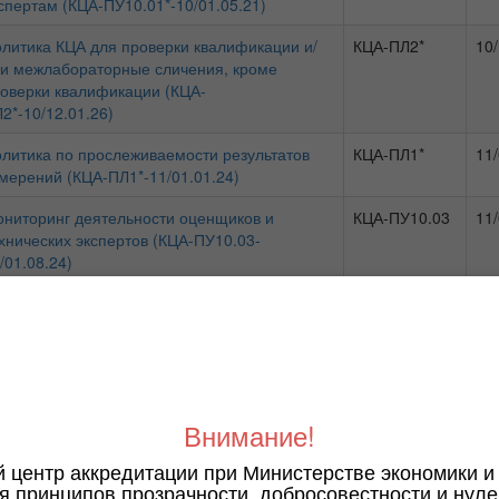
спертам (КЦА-ПУ10.01*-10/01.05.21)
литика КЦА для проверки квалификации и/
КЦА-ПЛ2*
10/
и межлабораторные сличения, кроме
оверки квалификации (КЦА-
2*-10/12.01.26)
литика по прослеживаемости результатов
КЦА-ПЛ1*
11/
мерений (КЦА-ПЛ1*-11/01.01.24)
ниторинг деятельности оценщиков и
КЦА-ПУ10.03
11/
хнических экспертов (КЦА-ПУ10.03-
/01.08.24)
литика по выбору методов оценки
КЦА-ПЛ3
11/
ответствия при проведении оценки ООС
ЦА-ПЛ3-11/01.09.24)
формация об аккредитации (--11/05.03.26)
-
11/
Внимание!
ложение о комиссии по принятию решений
КЦА-П1
13/
 аккредитации ООС (КЦА-П1-13/01.01.25)
й центр аккредитации при Министерстве экономики и
я принципов прозрачности, добросовестности и нуле
едставление заявки на аккредитацию ООС
КЦА-ПА1ООС
14/