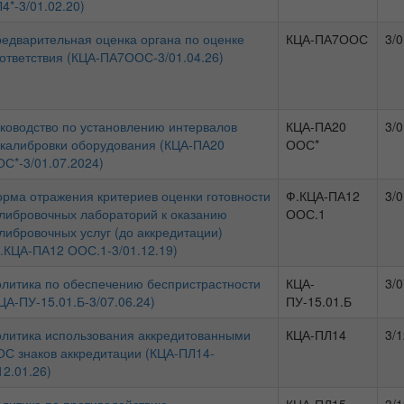
4*-3/01.02.20)
едварительная оценка органа по оценке
КЦА-ПА7ООС
3/0
ответствия (КЦА-ПА7ООС-3/01.04.26)
ководство по установлению интервалов
КЦА-ПА20
3/0
калибровки оборудования (КЦА-ПА20
ООС*
С*-3/01.07.2024)
рма отражения критериев оценки готовности
Ф.КЦА-ПА12
3/0
либровочных лабораторий к оказанию
ООС.1
либровочных услуг (до аккредитации)
.КЦА-ПА12 ООС.1-3/01.12.19)
литика по обеспечению беспристрастности
КЦА-
3/0
ЦА-ПУ-15.01.Б-3/07.06.24)
ПУ-15.01.Б
литика использования аккредитованными
КЦА-ПЛ14
3/1
С знаков аккредитации (КЦА-ПЛ14-
12.01.26)