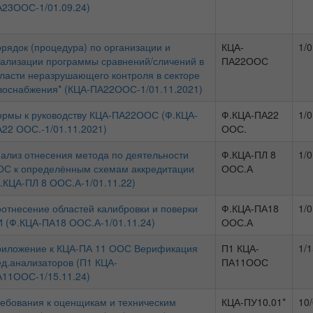
23ООС-1/01.09.24)
рядок (процедура) по организации и
КЦА-
1/0
ализации программы сравнений/сличений в
ПА22ООС
ласти неразрушающего контроля в секторе
зоснабжения* (КЦА-ПА22ООС-1/01.11.2021)
рмы к руководству КЦА-ПА22ООС (Ф.КЦА-
Ф.КЦА-ПА22
1/0
22 ООС.-1/01.11.2021)
ООС.
ализ отнесения метода по деятельности
Ф.КЦА-ПЛ 8
1/0
С к определённым схемам аккредитации
ООС.А
.КЦА-ПЛ 8 ООС.А-1/01.11.22)
отнесение областей калибровки и поверки
Ф.КЦА-ПА18
1/0
 (Ф.КЦА-ПА18 ООС.А-1/01.11.24)
ООС.А
иложение к КЦА-ПА 11 ООС Верификация
П1 КЦА-
1/1
д.анализаторов (П1 КЦА-
ПА11ООС
11ООС-1/15.11.24)
ебования к оценщикам и техническим
КЦА-ПУ10.01*
10/