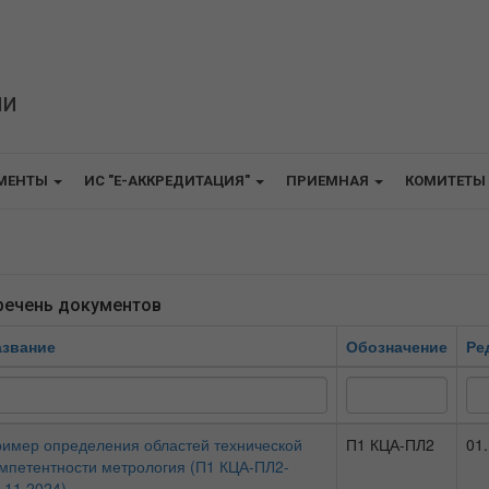
ИИ
МЕНТЫ
ИС "E-АККРЕДИТАЦИЯ"
ПРИЕМНАЯ
КОМИТЕТЫ
речень документов
азвание
Обозначение
Ре
имер определения областей технической
П1 КЦА-ПЛ2
01
мпетентности метрология (П1 КЦА-ПЛ2-
.11.2024)