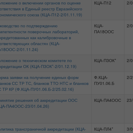
ложение о включении органов по оценке
КЦА-П12
2/0
ответствия в Единый реестр Евразийского
ономического союза (КЦА-П12-2/01.11.19)
ководство по подтверждению
КЦА-
2/0
мпетентности поверочных лабораторий,
ПА18ООС
кредитованных как калибровочные в
ответствующих областях (КЦА-
18ООС-2/01.11.24)
ложение о техническом комитете по
КЦА-П3ОК*
2/0
кредитации ОК (КЦА-П3ОК*-2/01.12.19)
рма заявки на получение единых форм
Ф.КЦА-
2/2
анков СС ТР ТС, бланков ТТО НТС и бланков
ПУ01.06.Б
 ТР КР (Ф.КЦА-ПУ01.06.Б-2/25.02.16)
инятие решения об аккредитации ООС
КЦА-ПА4ООС
23/
ЦА-ПА4ООС-23/01.04.26)
литика трансграничной аккредитации (КЦА-
КЦА-ПЛ4*
3/0