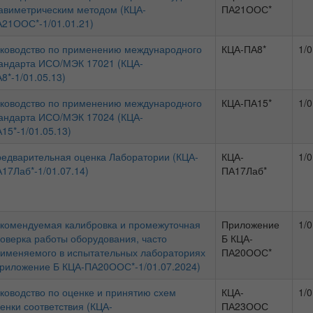
авиметрическим методом (КЦА-
ПА21ООС*
21ООС*-1/01.01.21)
ководство по применению международного
КЦА-ПА8*
1/0
андарта ИСО/МЭК 17021 (КЦА-
8*-1/01.05.13)
ководство по применению международного
КЦА-ПА15*
1/0
андарта ИСО/МЭК 17024 (КЦА-
15*-1/01.05.13)
едварительная оценка Лаборатории (КЦА-
КЦА-
1/0
17Лаб*-1/01.07.14)
ПА17Лаб*
комендуемая калибровка и промежуточная
Приложение
1/0
оверка работы оборудования, часто
Б КЦА-
именяемого в испытательных лабораториях
ПА20ООС*
риложение Б КЦА-ПА20ООС*-1/01.07.2024)
ководство по оценке и принятию схем
КЦА-
1/0
енки соответствия (КЦА-
ПА23ООС