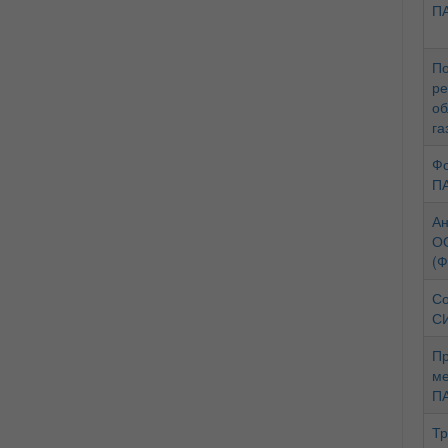
ПА
По
ре
об
га
Фо
ПА
Ан
ОО
(Ф
Со
СИ
Пр
ме
ПА
Тр