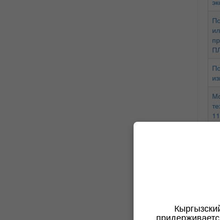
эк
По
ил
пр
ПЛ
По
из
Мо
те
11
По
со
(К
Ин
По
об
Кыргызски
придерживаетс
Пр