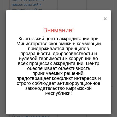
несоответствий и
рекомендаций на
улучшение, указанные в
×
отчетах экспертной
группы КЦА по оценке
Внимание!
ООС (Ф.КЦА-
ПА3ООС.П-3/10.06.2025)
Кыргызский центр аккредитации при
Министерстве экономики и коммерции
ОС, осуществляющие
Ф.КЦА-
7/01.07.2024
придерживается принципов
работы по оценке
ПА1ООС.ТС.1
прозрачности, добросовестности и
соответствия продукции,
нулевой терпимости к коррупции во
подлежащей оценке
всех процессах аккредитации. Центр
соответствия
обеспечивает объективность
требованиям ТР ЕАЭС
принимаемых решений,
(Ф.КЦА-ПА1ООС.ТС.1-
предотвращает конфликт интересов и
7/01.07.2024)
строго соблюдает антикоррупционное
законодательство Кыргызской
ИЛ, осуществляющие
Ф.КЦА-
7/01.07.2024
Республики!
испытания продукции,
ПА1ООС.ТС.2
подлежащей оценке
соответствия
требованиям ТР ЕАЭС