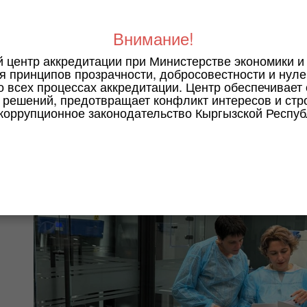
Внимание!
оценке приняли участия 4 оценщика из 4 стран ЕАЭС (Б
й центр аккредитации при Министерстве экономики и
спублики Кыргызстан и Российской Федерации). Во в
я принципов прозрачности, добросовестности и нуле
 деятельностью органа аккредитации по оценке испыта
о всех процессах аккредитации. Центр обеспечивает
ртификации продукции, которые входят в единый реес
решений, предотвращает конфликт интересов и стр
коррупционное законодательство Кыргызской Респуб