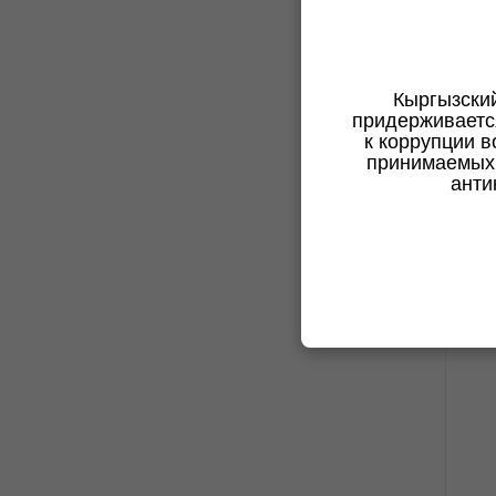
В 
Кыргызски
Ре
придерживаетс
за
к коррупции в
се
принимаемых 
анти