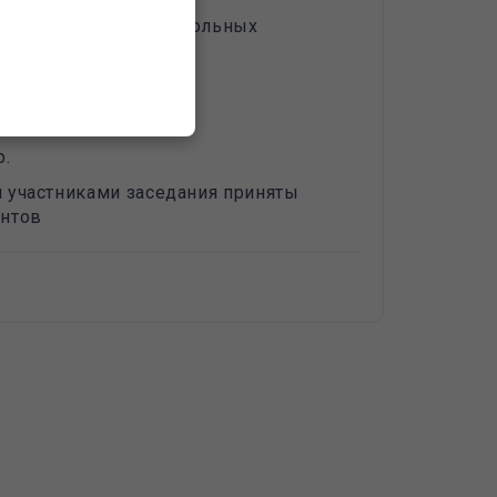
 распространения продольных
ТКМетр;
р.
 участниками заседания приняты
ентов