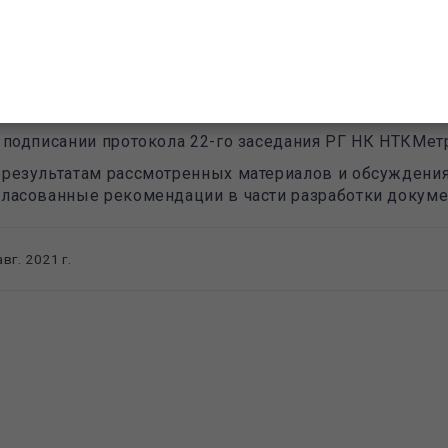
О проведении сличений в области измерения скорости
ьтразвуковых волн в твердых средах;
О предложениях в проект протокола 52-го заседания Н
О проведении 23-го заседания РГ НК НТКМетр;
О подписании протокола 22-го заседания РГ НК НТКМет
 результатам рассмотренных материалов и обсуждения
гласованные рекомендации в части разработки докум
авг. 2021 г.