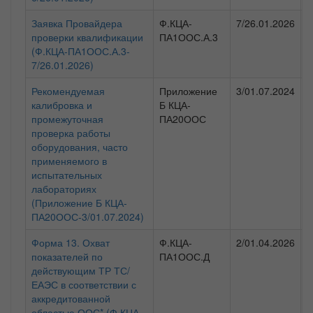
Заявка Провайдера
Ф.КЦА-
7/26.01.2026
Ф
проверки квалификации
ПА1ООС.А.3
н
(Ф.КЦА-ПА1ООС.А.3-
а
7/26.01.2026)
(
Рекомендуемая
Приложение
3/01.07.2024
Ф
калибровка и
Б КЦА-
н
промежуточная
ПА20ООС
а
проверка работы
(
оборудования, часто
применяемого в
испытательных
лабораториях
(Приложение Б КЦА-
ПА20ООС-3/01.07.2024)
Форма 13. Охват
Ф.КЦА-
2/01.04.2026
Ф
показателей по
ПА1ООС.Д
н
действующим ТР ТС/
а
ЕАЭС в соответствии с
(
аккредитованной
областью ООС* (Ф.КЦА-