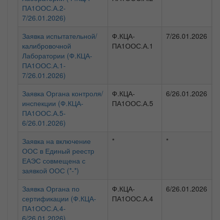
ПА1ООС.А.2-
а
7/26.01.2026)
(
Заявка испытательной/
Ф.КЦА-
7/26.01.2026
Ф
калибровочной
ПА1ООС.А.1
н
Лаборатории (Ф.КЦА-
а
ПА1ООС.А.1-
(
7/26.01.2026)
Заявка Органа контроля/
Ф.КЦА-
6/26.01.2026
Ф
инспекции (Ф.КЦА-
ПА1ООС.А.5
н
ПА1ООС.А.5-
а
6/26.01.2026)
(
Заявка на включение
*
*
Ф
ООС в Единый реестр
н
ЕАЭС совмещена с
а
заявкой ООС (*-*)
(
Заявка Органа по
Ф.КЦА-
6/26.01.2026
Ф
сертификации (Ф.КЦА-
ПА1ООС.А.4
н
ПА1ООС.А.4-
а
6/26.01.2026)
(