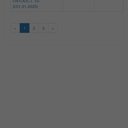
ПА1ООС.Г.10-
2/01.01.2025)
«
1
2
3
»