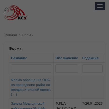
Toggl
navig
Главная
Формы
Формы
Название
Обозначение
Редакция
К
Форма обращения ООС
-
-
Ф
на проведение работ по
н
предварительной оценке
а
(---)
(
Заявка Медицинской
Ф.КЦА-
7/26.01.2026
Ф
лаборатории (Ф.КЦА-
ПА1ООС.А.2
н